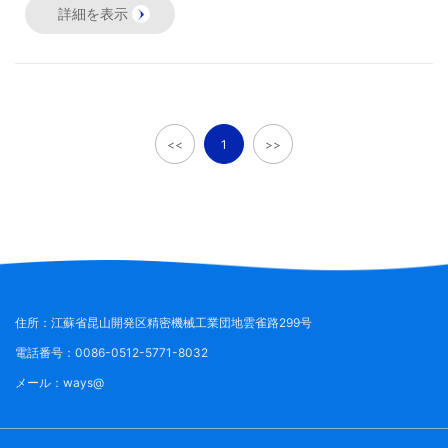
詳細を表示
<<
1
>>
住所
：江蘇省昆山開発区精密機械工業団地雲雀路299号
電話番号
：0086-0512-5771-8032
メール
：ways@